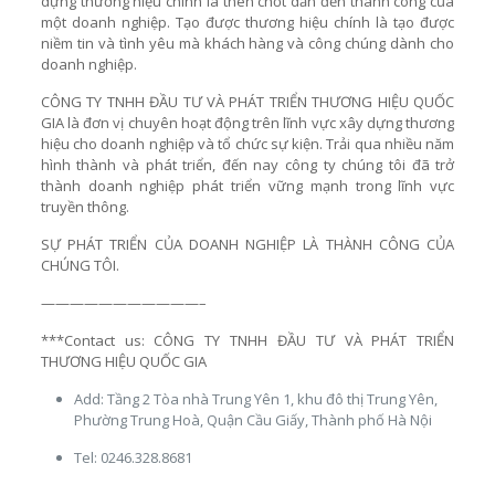
dựng thương hiệu chính là then chốt dẫn đến thành công của
một doanh nghiệp. Tạo được thương hiệu chính là tạo được
niềm tin và tình yêu mà khách hàng và công chúng dành cho
doanh nghiệp.
CÔNG TY TNHH ĐẦU TƯ VÀ PHÁT TRIỂN THƯƠNG HIỆU QUỐC
GIA là đơn vị chuyên hoạt động trên lĩnh vực xây dựng thương
hiệu cho doanh nghiệp và tổ chức sự kiện. Trải qua nhiều năm
hình thành và phát triển, đến nay công ty chúng tôi đã trở
thành doanh nghiệp phát triển vững mạnh trong lĩnh vực
truyền thông.
SỰ PHÁT TRIỂN CỦA DOANH NGHIỆP LÀ THÀNH CÔNG CỦA
CHÚNG TÔI.
———————————–
***Contact us: CÔNG TY TNHH ĐẦU TƯ VÀ PHÁT TRIỂN
THƯƠNG HIỆU QUỐC GIA
Add: Tầng 2 Tòa nhà Trung Yên 1, khu đô thị Trung Yên,
Phường Trung Hoà, Quận Cầu Giấy, Thành phố Hà Nội
Tel: 0246.328.8681