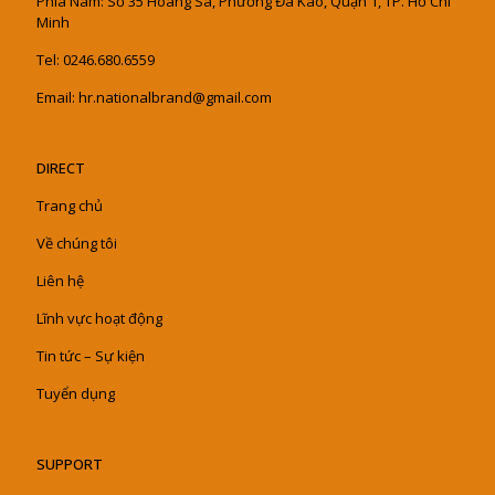
Phía Nam: Số 35 Hoàng Sa, Phường Đa Kao, Quận 1, TP. Hồ Chí
Minh
Tel: 0246.680.6559
Email: hr.nationalbrand@gmail.com
DIRECT
Trang chủ
Về chúng tôi
Liên hệ
Lĩnh vực hoạt động
Tin tức – Sự kiện
Tuyển dụng
SUPPORT