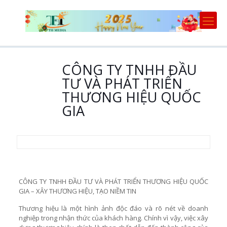
CÔNG TY TNHH ĐẦU
TƯ VÀ PHÁT TRIỂN
THƯƠNG HIỆU QUỐC
GIA
CÔNG TY TNHH ĐẦU TƯ VÀ PHÁT TRIỂN THƯƠNG HIỆU QUỐC
GIA – XÂY THƯƠNG HIỆU, TẠO NIỀM TIN
Thương hiệu là một hình ảnh độc đáo và rõ nét về doanh
nghiệp trong nhận thức của khách hàng. Chính vì vậy, việc xây