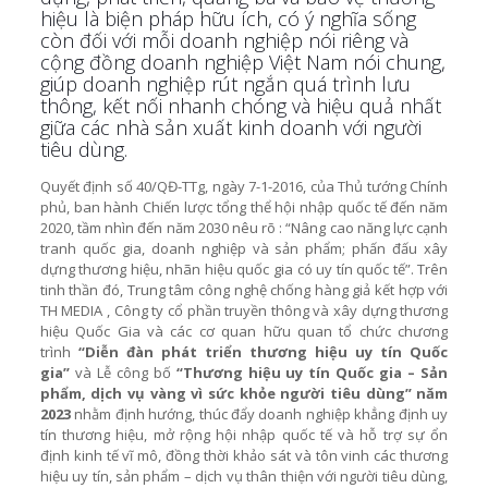
hiệu là biện pháp hữu ích, có ý nghĩa sống
còn đối với mỗi doanh nghiệp nói riêng và
cộng đồng doanh nghiệp Việt Nam nói chung,
giúp doanh nghiệp rút ngắn quá trình lưu
thông, kết nối nhanh chóng và hiệu quả nhất
giữa các nhà sản xuất kinh doanh với người
tiêu dùng.
Quyết định số 40/QĐ-TTg, ngày 7-1-2016, của Thủ tướng Chính
phủ, ban hành Chiến lược tổng thể hội nhập quốc tế đến năm
2020, tầm nhìn đến năm 2030 nêu rõ : “Nâng cao năng lực cạnh
tranh quốc gia, doanh nghiệp và sản phẩm; phấn đấu xây
dựng thương hiệu, nhãn hiệu quốc gia có uy tín quốc tế”. Trên
tinh thần đó, Trung tâm công nghệ chống hàng giả kết hợp với
TH MEDIA , Công ty cổ phần truyền thông và xây dựng thương
hiệu Quốc Gia và các cơ quan hữu quan tổ chức chương
trình
“Diễn đàn phát triển thương hiệu uy tín Quốc
gia”
và Lễ công bố
“
T
hương hiệu uy tín
Q
uốc gia –
S
ản
phẩm
,
dịch vụ vàng vì sức khỏe người tiêu dùng” năm
2023
nhằm định hướng, thúc đẩy doanh nghiệp khẳng định uy
tín thương hiệu, mở rộng hội nhập quốc tế và hỗ trợ sự ổn
định kinh tế vĩ mô, đồng thời khảo sát và tôn vinh các thương
hiệu uy tín, sản phẩm – dịch vụ thân thiện với người tiêu dùng,