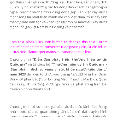
giới thiệu quảng bá các thương hiệu, hàng hóa, sản phẩm, dịch
vụ, có uy tín, chất lượng cao tới đông đảo khách hàng trong và
ngoài nước. Chương trình cũng đóng góp vào việc xây dựng
một tương lai phát triển mạnh mẽ cho Việt Nam, thúc đẩy tinh
thần tự hào dân tộc và khát vọng tự tôn, vì mục tiêu xây dựng
một quốc gia Việt Nam hùng cường và phát triển
I am text block. Click edit button to change this text. Lorem
ipsum dolor sit amet, consectetur adipiscing elit. Ut elit tellus,
luctus nec ullamcorper mattis, pulvinar dapibus leo.
Chương trình
“Diễn đàn phát triển thương hiệu uy tín
Quốc gia”
và Lễ công bố
“
T
hương hiệu uy tín
Q
uốc gia –
S
ản phẩm
,
dịch vụ vàng vì sức khỏe người tiêu dùng”
năm 2023
dự kiến tổ chức vào tháng 12/2023 Nhà hát Quân
Đội – KV phía Bắc (130 Hồ Tùng Mậu, Phường Mai Dịch, Quận
Cầu Giấy, TP Hà Nội), được ghi hình và phát sóng trên Đài
truyền hình kỹ thuật số VTC.
Chương trình có sự tham gia của các đại biểu lãnh đạo Đảng,
nhà nước, các cơ quan thông tấn báo chí, đài truyền hình
trung ương và địa phương, các cá nhân, doanh nghiệp tiêu