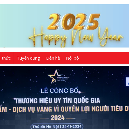
n thức
Tuyển dụng
Liên hệ
Nội bộ