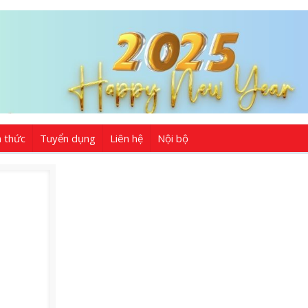
n thức
Tuyển dụng
Liên hệ
Nội bộ