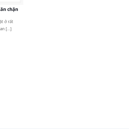
găn chặn
p
t ở rất
uan
[…]