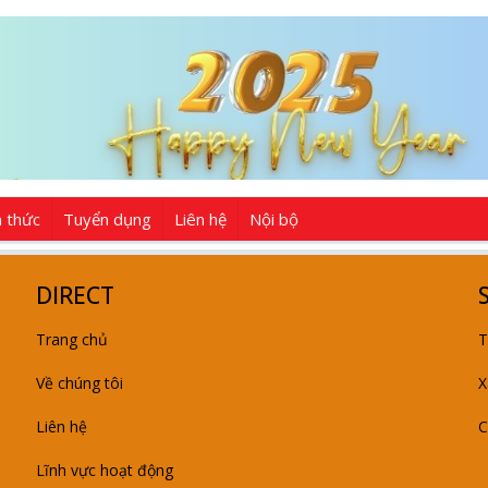
n thức
Tuyển dụng
Liên hệ
Nội bộ
DIRECT
Trang chủ
T
Về chúng tôi
X
Liên hệ
C
Lĩnh vực hoạt động