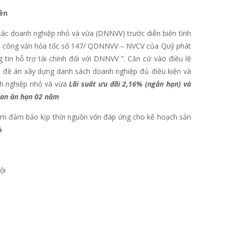
ên
các doanh nghiệp nhỏ và vừa (DNNVV) trước diễn biến tình
vào công văn hỏa tốc số 147/ QDNNVV – NVCV của Quỹ phát
tin hỗ trợ tài chính đối với DNNVV ”. Căn cứ vào điều lệ
i đề án xây dựng danh sách doanh nghiệp đủ điều kiện và
nh nghiệp nhỏ và vừa
Lãi suất ưu đãi 2,16% (ngắn hạn) và
gian ân hạn 02 năm
nhằm đảm bảo kịp thời nguồn vốn đáp ứng cho kế hoạch sản
ỏ
ội