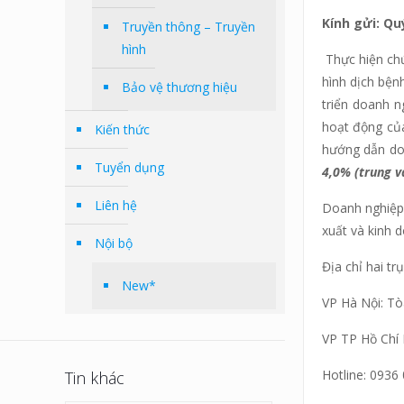
Kính gửi: Qu
Truyền thông – Truyền
hình
Thực hiện chứ
hình dịch bện
Bảo vệ thương hiệu
triển doanh n
hoạt động của
Kiến thức
hướng dẫn doa
Tuyển dụng
4,0% (trung v
Liên hệ
Doanh nghiệp 
xuất và kinh d
Nội bộ
Địa chỉ hai tr
New*
VP Hà Nội: Tò
VP TP Hồ Chí 
Hotline: 093
Tin khác