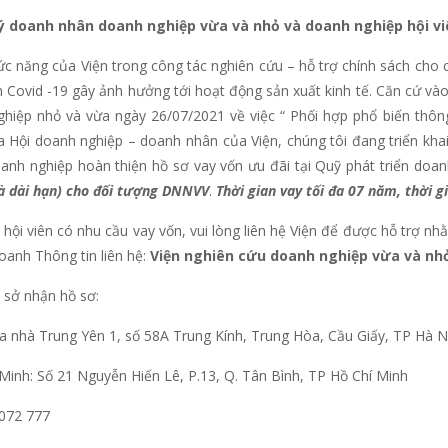
ý doanh nhân doanh nghiệp vừa và nhỏ và doanh nghiệp hội vi
c năng của Viện trong công tác nghiên cứu – hỗ trợ chính sách cho 
h Covid -19 gây ảnh hưởng tới hoạt động sản xuất kinh tế. Căn cứ 
ghiệp nhỏ và vừa ngày 26/07/2021 về việc “ Phối hợp phổ biến thông 
 Hội doanh nghiệp – doanh nhân của Viện, chúng tôi đang triển kha
nh nghiệp hoàn thiện hồ sơ vay vốn ưu đãi tại Quỹ phát triển doa
à dài hạn) cho đối tượng DNNVV
.
Thời gian vay tối đa 07 năm, thời 
hội viên có nhu cầu vay vốn, vui lòng liên hệ Viện để được hỗ trợ 
oanh Thông tin liên hệ:
Viện nghiên cứu doanh nghiệp vừa và nh
ụ sở nhận hồ sơ:
a nhà Trung Yên 1, số 58A Trung Kính, Trung Hòa, Cầu Giấy, TP Hà N
Minh: Số 21 Nguyễn Hiến Lê, P.13, Q. Tân Bình, TP Hồ Chí Minh
6 072 777