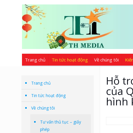
Trang chủ
Tin tức hoạt động
Về chúng tôi
Kiế
Hỗ tr
Trang chủ
của Q
Tin tức hoạt động
hình 
Về chúng tôi
Tư vấn thủ tục – giấy
phép