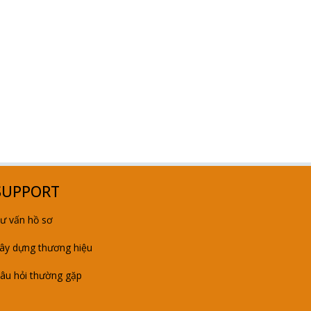
SUPPORT
ư vấn hồ sơ
ây dựng thương hiệu
âu hỏi thường gặp