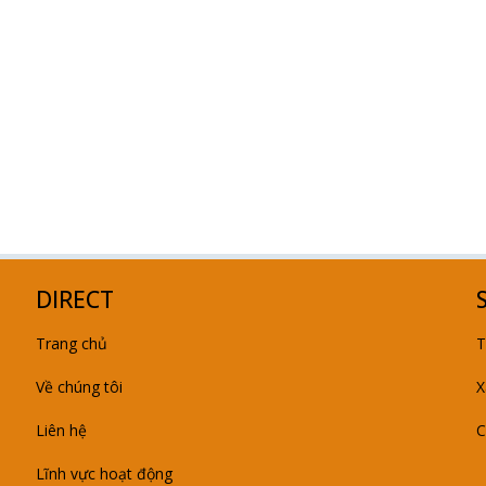
DIRECT
Trang chủ
T
Về chúng tôi
X
Liên hệ
C
Lĩnh vực hoạt động