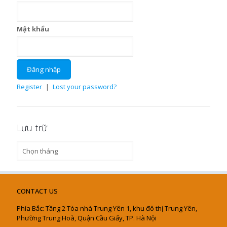
Mật khẩu
Register
|
Lost your password?
Lưu trữ
Lưu
trữ
CONTACT US
Phía Bắc: Tầng 2 Tòa nhà Trung Yên 1, khu đô thị Trung Yên,
Phường Trung Hoà, Quận Cầu Giấy, TP. Hà Nội