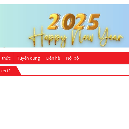
n thức
Tuyển dụng
Liên hệ
Nội bộ
niert?