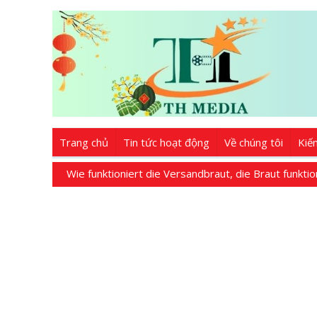
Trang chủ
Tin tức hoạt động
Về chúng tôi
Kiế
Wie funktioniert die Versandbraut, die Braut funktio