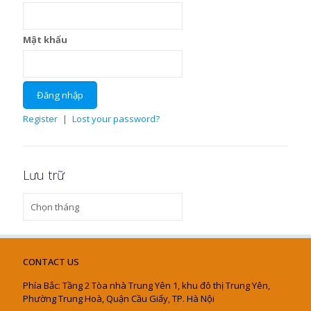
Mật khẩu
Register
|
Lost your password?
Lưu trữ
Lưu
trữ
CONTACT US
Phía Bắc: Tầng 2 Tòa nhà Trung Yên 1, khu đô thị Trung Yên,
Phường Trung Hoà, Quận Cầu Giấy, TP. Hà Nội