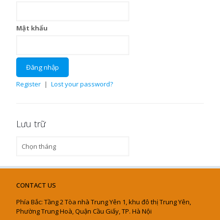
Mật khẩu
Register
|
Lost your password?
Lưu trữ
Lưu
trữ
CONTACT US
Phía Bắc: Tầng 2 Tòa nhà Trung Yên 1, khu đô thị Trung Yên,
Phường Trung Hoà, Quận Cầu Giấy, TP. Hà Nội