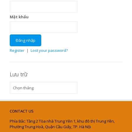
Mật khẩu
Register
|
Lost your password?
Lưu trữ
Lưu
trữ
CONTACT US
Phía Bắc: Tầng 2 Tòa nhà Trung Yên 1, khu đô thị Trung Yên,
Phường Trung Hoà, Quận Cầu Giấy, TP. Hà Nội