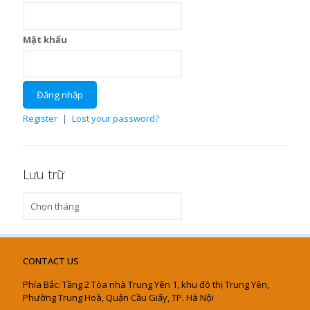
Mật khẩu
Register
|
Lost your password?
Lưu trữ
Lưu
trữ
CONTACT US
Phía Bắc: Tầng 2 Tòa nhà Trung Yên 1, khu đô thị Trung Yên,
Phường Trung Hoà, Quận Cầu Giấy, TP. Hà Nội