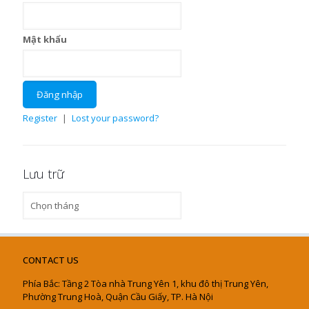
Mật khẩu
Register
|
Lost your password?
Lưu trữ
Lưu
trữ
CONTACT US
Phía Bắc: Tầng 2 Tòa nhà Trung Yên 1, khu đô thị Trung Yên,
Phường Trung Hoà, Quận Cầu Giấy, TP. Hà Nội