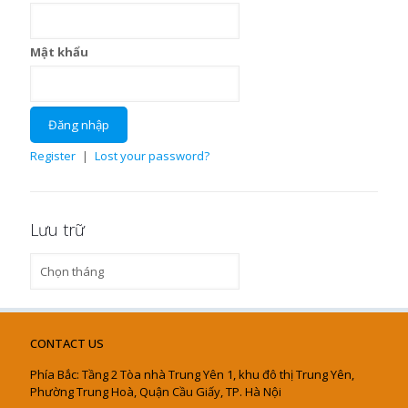
Mật khẩu
Register
|
Lost your password?
Lưu trữ
Lưu
trữ
CONTACT US
Phía Bắc: Tầng 2 Tòa nhà Trung Yên 1, khu đô thị Trung Yên,
Phường Trung Hoà, Quận Cầu Giấy, TP. Hà Nội