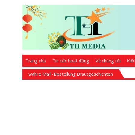
Trang chủ
Tin tức hoạt động
Về chúng tôi
Kiế
wahre Mail -Bestellung Brautgeschichten