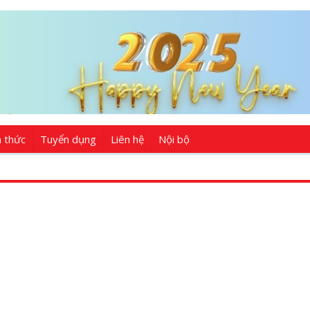
n thức
Tuyển dụng
Liên hệ
Nội bộ