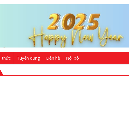
n thức
Tuyển dụng
Liên hệ
Nội bộ