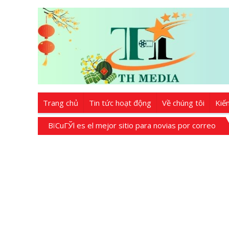
Trang chủ
Tin tức hoạt động
Về chúng tôi
Kiế
ВїCuГЎl es el mejor sitio para novias por correo