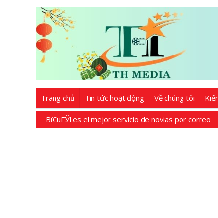
Trang chủ
Tin tức hoạt động
Về chúng tôi
Kiế
ВїCuГЎl es el mejor servicio de novias por correo