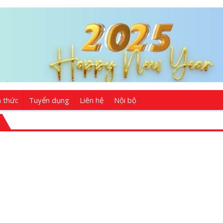
n thức
Tuyển dụng
Liên hệ
Nội bộ