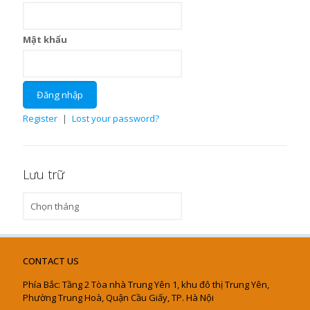
Mật khẩu
Register
|
Lost your password?
Lưu trữ
Lưu
trữ
CONTACT US
Phía Bắc: Tầng 2 Tòa nhà Trung Yên 1, khu đô thị Trung Yên,
Phường Trung Hoà, Quận Cầu Giấy, TP. Hà Nội