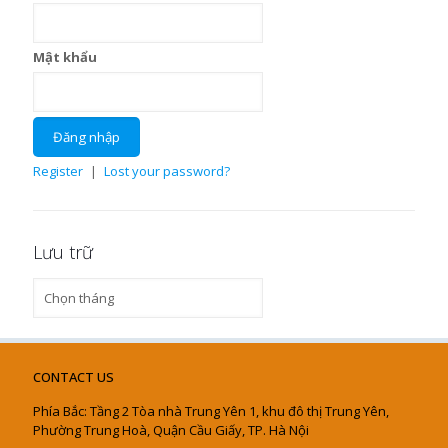
Mật khẩu
Register
|
Lost your password?
Lưu trữ
Lưu
trữ
CONTACT US
Phía Bắc: Tầng 2 Tòa nhà Trung Yên 1, khu đô thị Trung Yên,
Phường Trung Hoà, Quận Cầu Giấy, TP. Hà Nội