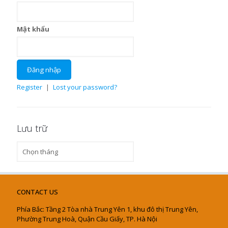
Mật khẩu
Register
|
Lost your password?
Lưu trữ
Lưu
trữ
CONTACT US
Phía Bắc: Tầng 2 Tòa nhà Trung Yên 1, khu đô thị Trung Yên,
Phường Trung Hoà, Quận Cầu Giấy, TP. Hà Nội