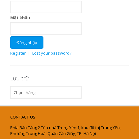
Mật khẩu
Register
|
Lost your password?
Lưu trữ
Lưu
trữ
CONTACT US
Phía Bắc: Tầng 2 Tòa nhà Trung Yên 1, khu đô thị Trung Yên,
Phường Trung Hoà, Quận Cầu Giấy, TP. Hà Nội