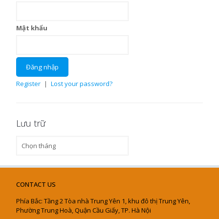
Mật khẩu
Register
|
Lost your password?
Lưu trữ
Lưu
trữ
CONTACT US
Phía Bắc: Tầng 2 Tòa nhà Trung Yên 1, khu đô thị Trung Yên,
Phường Trung Hoà, Quận Cầu Giấy, TP. Hà Nội