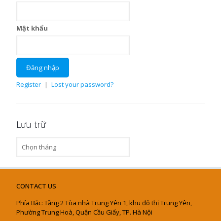
Mật khẩu
Register
|
Lost your password?
Lưu trữ
Lưu
trữ
CONTACT US
Phía Bắc: Tầng 2 Tòa nhà Trung Yên 1, khu đô thị Trung Yên,
Phường Trung Hoà, Quận Cầu Giấy, TP. Hà Nội