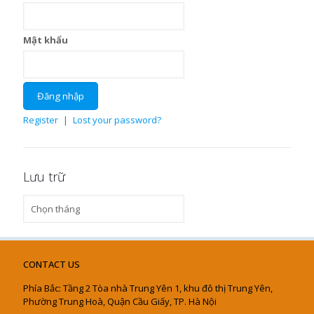
Mật khẩu
Register
|
Lost your password?
Lưu trữ
Lưu
trữ
CONTACT US
Phía Bắc: Tầng 2 Tòa nhà Trung Yên 1, khu đô thị Trung Yên,
Phường Trung Hoà, Quận Cầu Giấy, TP. Hà Nội