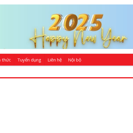
n thức
Tuyển dụng
Liên hệ
Nội bộ