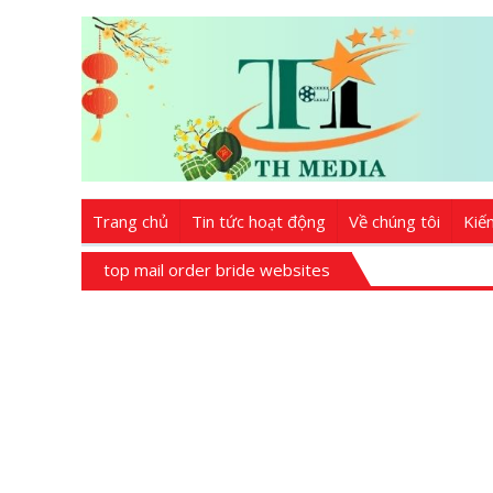
Trang chủ
Tin tức hoạt động
Về chúng tôi
Kiế
top mail order bride websites