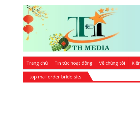
Trang chủ
Tin tức hoạt động
Về chúng tôi
Kiế
top mail order bride sits