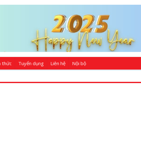
n thức
Tuyển dụng
Liên hệ
Nội bộ