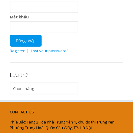
Mật khẩu
Register
|
Lost your password?
Lưu trữ
Lưu
trữ
CONTACT US
Phía Bắc: Tầng 2 Tòa nhà Trung Yên 1, khu đô thị Trung Yên,
Phường Trung Hoà, Quận Cầu Giấy, TP. Hà Nội