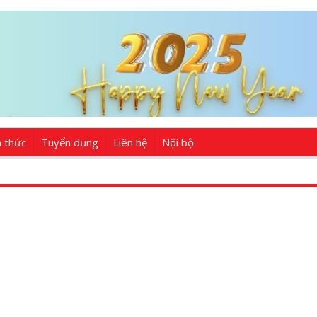
n thức
Tuyển dụng
Liên hệ
Nội bộ