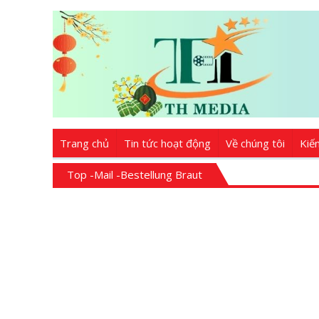
Trang chủ
Tin tức hoạt động
Về chúng tôi
Kiế
Top -Mail -Bestellung Braut