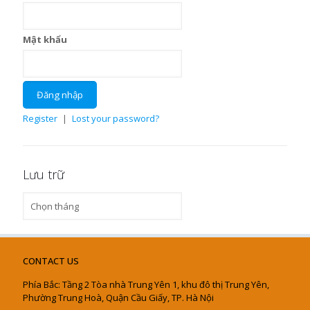
Mật khẩu
Register
|
Lost your password?
Lưu trữ
Lưu
trữ
CONTACT US
Phía Bắc: Tầng 2 Tòa nhà Trung Yên 1, khu đô thị Trung Yên,
Phường Trung Hoà, Quận Cầu Giấy, TP. Hà Nội