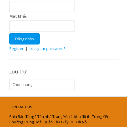
Mật khẩu
Register
|
Lost your password?
Lưu trữ
Lưu
trữ
CONTACT US
Phía Bắc: Tầng 2 Tòa nhà Trung Yên 1, khu đô thị Trung Yên,
Phường Trung Hoà, Quận Cầu Giấy, TP. Hà Nội