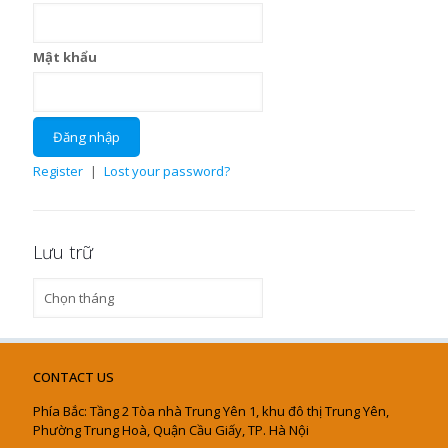
Mật khẩu
Register
|
Lost your password?
Lưu trữ
Lưu
trữ
CONTACT US
Phía Bắc: Tầng 2 Tòa nhà Trung Yên 1, khu đô thị Trung Yên,
Phường Trung Hoà, Quận Cầu Giấy, TP. Hà Nội