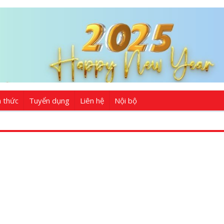
n thức
Tuyển dụng
Liên hệ
Nội bộ