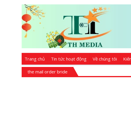
Trang chủ
Tin tức hoạt động
Về chúng tôi
Kiế
the mail order bride