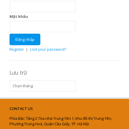
Mật khẩu
Register
|
Lost your password?
Lưu trữ
Lưu
trữ
CONTACT US
Phía Bắc: Tầng 2 Tòa nhà Trung Yên 1, khu đô thị Trung Yên,
Phường Trung Hoà, Quận Cầu Giấy, TP. Hà Nội