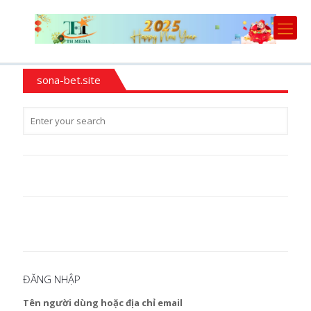
sona-bet.site
ĐĂNG NHẬP
Tên người dùng hoặc địa chỉ email