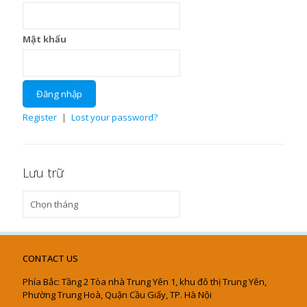
Mật khẩu
Register
|
Lost your password?
Lưu trữ
Lưu
trữ
CONTACT US
Phía Bắc: Tầng 2 Tòa nhà Trung Yên 1, khu đô thị Trung Yên,
Phường Trung Hoà, Quận Cầu Giấy, TP. Hà Nội