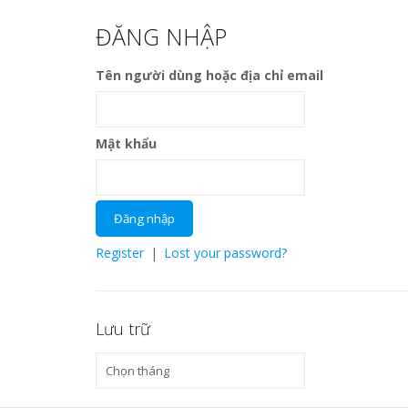
ĐĂNG NHẬP
Tên người dùng hoặc địa chỉ email
Mật khẩu
Register
|
Lost your password?
Lưu trữ
Lưu
trữ