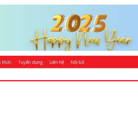
n thức
Tuyển dụng
Liên hệ
Nội bộ