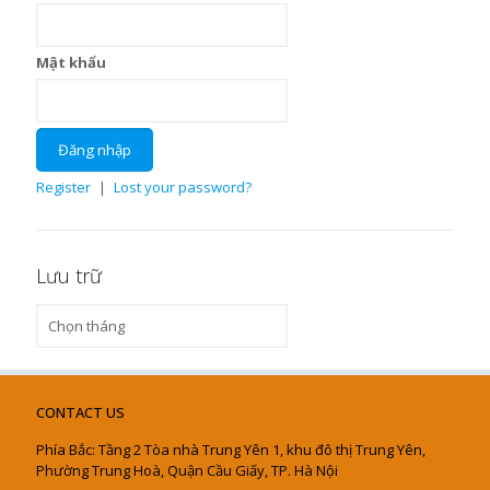
Mật khẩu
Register
|
Lost your password?
Lưu trữ
Lưu
trữ
CONTACT US
Phía Bắc: Tầng 2 Tòa nhà Trung Yên 1, khu đô thị Trung Yên,
Phường Trung Hoà, Quận Cầu Giấy, TP. Hà Nội