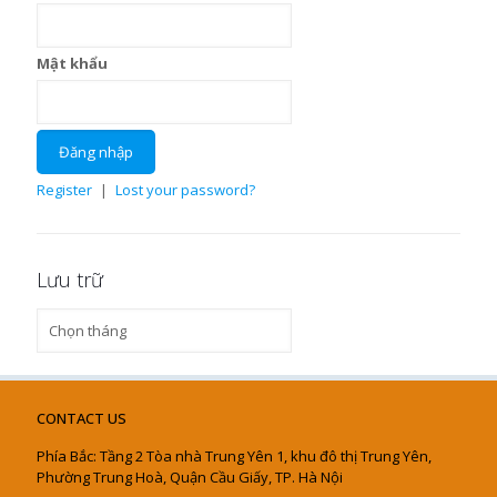
Mật khẩu
Register
|
Lost your password?
Lưu trữ
Lưu
trữ
CONTACT US
Phía Bắc: Tầng 2 Tòa nhà Trung Yên 1, khu đô thị Trung Yên,
Phường Trung Hoà, Quận Cầu Giấy, TP. Hà Nội