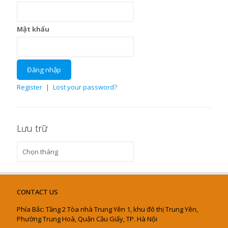
Mật khẩu
Register
|
Lost your password?
Lưu trữ
Lưu
trữ
CONTACT US
Phía Bắc: Tầng 2 Tòa nhà Trung Yên 1, khu đô thị Trung Yên,
Phường Trung Hoà, Quận Cầu Giấy, TP. Hà Nội