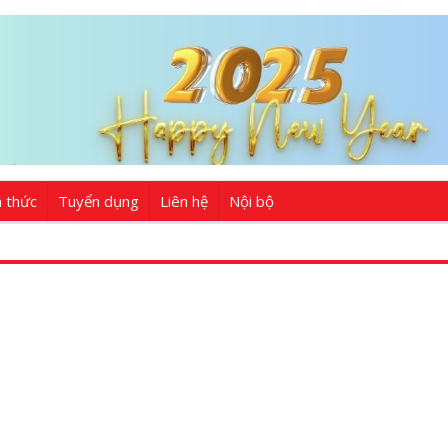
n thức
Tuyển dụng
Liên hệ
Nội bộ