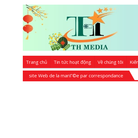
Trang chủ
Tin tức hoạt động
Về chúng tôi
Kiế
site Web de la mariГ©e par correspondance