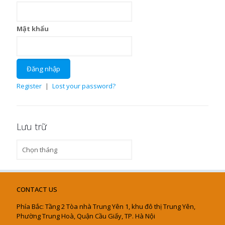
Mật khẩu
Register
|
Lost your password?
Lưu trữ
Lưu
trữ
CONTACT US
Phía Bắc: Tầng 2 Tòa nhà Trung Yên 1, khu đô thị Trung Yên,
Phường Trung Hoà, Quận Cầu Giấy, TP. Hà Nội