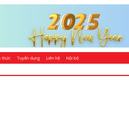
n thức
Tuyển dụng
Liên hệ
Nội bộ