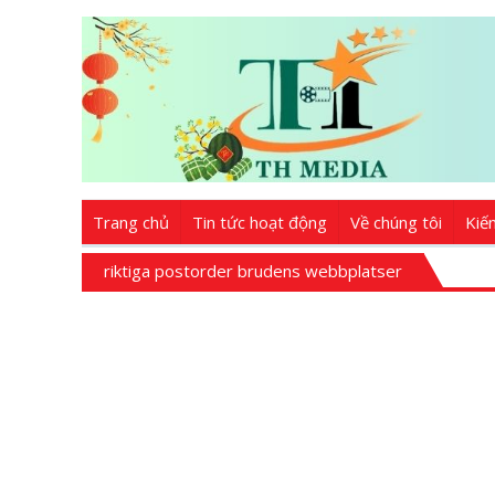
Trang chủ
Tin tức hoạt động
Về chúng tôi
Kiế
riktiga postorder brudens webbplatser