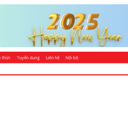
n thức
Tuyển dụng
Liên hệ
Nội bộ