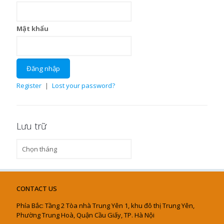
Mật khẩu
Register
|
Lost your password?
Lưu trữ
Lưu
trữ
CONTACT US
Phía Bắc: Tầng 2 Tòa nhà Trung Yên 1, khu đô thị Trung Yên,
Phường Trung Hoà, Quận Cầu Giấy, TP. Hà Nội