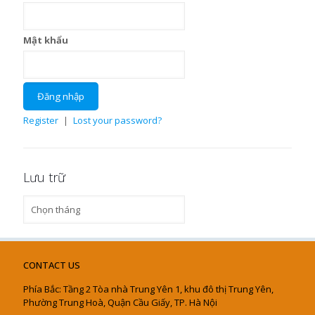
Mật khẩu
Register
|
Lost your password?
Lưu trữ
Lưu
trữ
CONTACT US
Phía Bắc: Tầng 2 Tòa nhà Trung Yên 1, khu đô thị Trung Yên,
Phường Trung Hoà, Quận Cầu Giấy, TP. Hà Nội