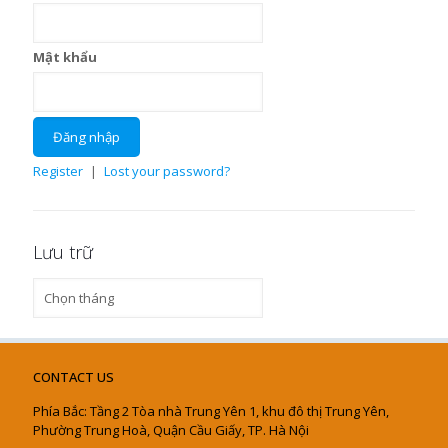
Mật khẩu
Register
|
Lost your password?
Lưu trữ
Lưu
trữ
CONTACT US
Phía Bắc: Tầng 2 Tòa nhà Trung Yên 1, khu đô thị Trung Yên,
Phường Trung Hoà, Quận Cầu Giấy, TP. Hà Nội