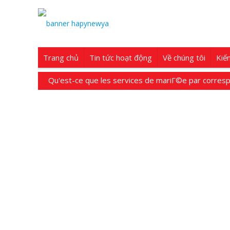
Trang chủ
Tin tức hoạt động
Về chúng tôi
Kiế
Qu'est-ce que les services de mariГ©e par corre