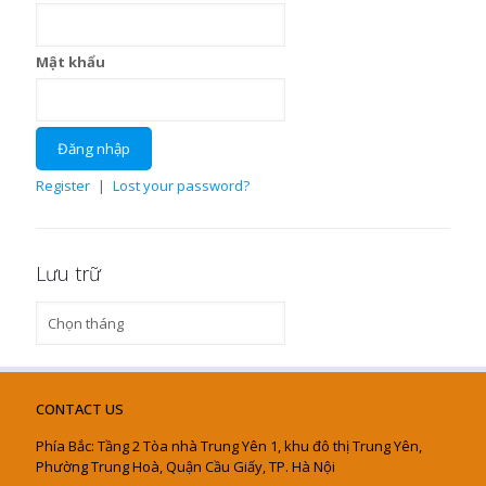
Mật khẩu
Register
|
Lost your password?
Lưu trữ
Lưu
trữ
CONTACT US
Phía Bắc: Tầng 2 Tòa nhà Trung Yên 1, khu đô thị Trung Yên,
Phường Trung Hoà, Quận Cầu Giấy, TP. Hà Nội