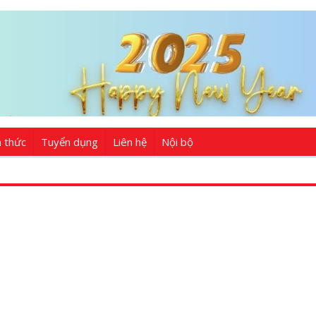
n thức
Tuyển dụng
Liên hệ
Nội bộ