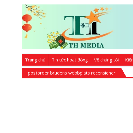
Trang chủ
Tin tức hoạt động
Về chúng tôi
Kiế
postorder brudens webbplats recensioner