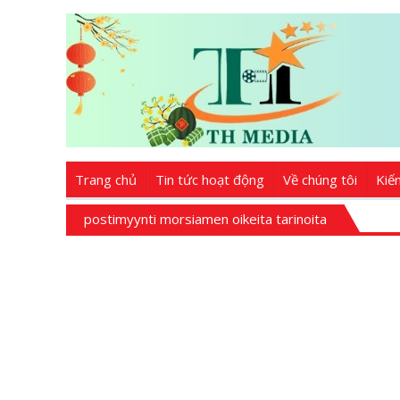
Trang chủ
Tin tức hoạt động
Về chúng tôi
Kiế
postimyynti morsiamen oikeita tarinoita