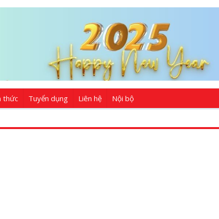
n thức
Tuyển dụng
Liên hệ
Nội bộ