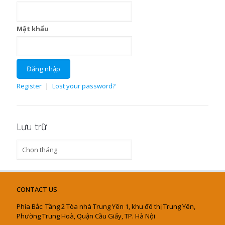
Mật khẩu
Register
|
Lost your password?
Lưu trữ
Lưu
trữ
CONTACT US
Phía Bắc: Tầng 2 Tòa nhà Trung Yên 1, khu đô thị Trung Yên,
Phường Trung Hoà, Quận Cầu Giấy, TP. Hà Nội